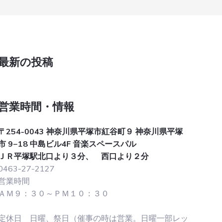
Primary
最新の投稿
Sidebar
営業時間・情報
〒254-0043 神奈川県平塚市紅谷町９ 神奈川県平塚
市 9−18 中島ビル4F 音楽スペースパル
ＪＲ平塚駅北口より３分、 西口より２分
0463-27-2127
営業時間
ＡＭ９：３０～ＰＭ１０：３０
定休日 日曜、祭日（催事の時は営業。日曜一部レッ