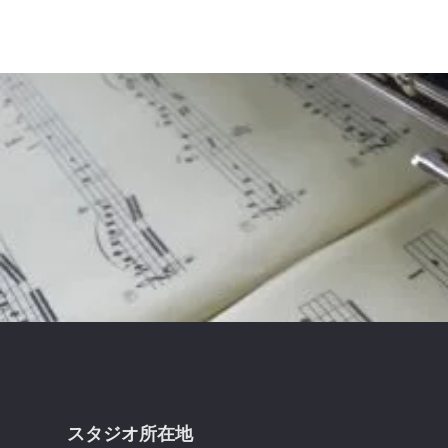
Footer
スタジオ所在地