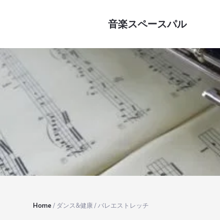
Skip
Skip
Skip
Skip
to
to
to
to
音楽スペースパル
primary
main
primary
footer
navigation
content
sidebar
Home
/
ダンス&健康
/
バレエストレッチ