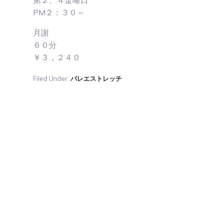
第２、４金曜日
PM２：３０～
月謝
６０分
￥３，２４０
Filed Under:
バレエストレッチ