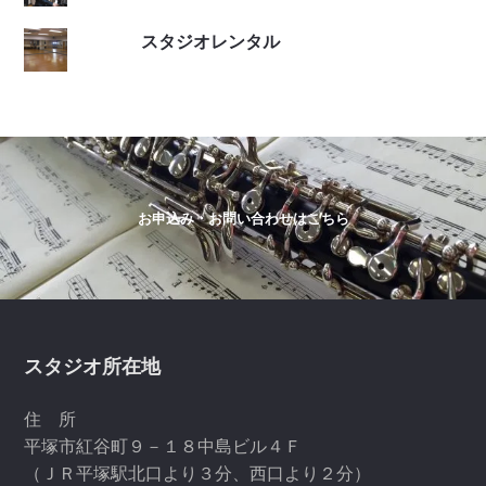
スタジオレンタル
お申込み・お問い合わせはこちら
Footer
スタジオ所在地
住 所
平塚市紅谷町９－１８中島ビル４Ｆ
（ＪＲ平塚駅北口より３分、西口より２分）