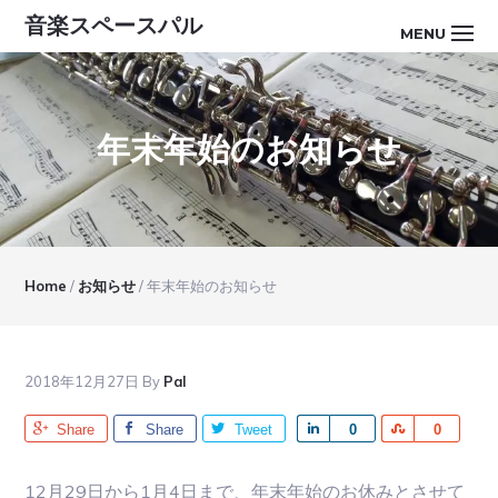
Skip
Skip
Skip
Skip
音楽スペースパル
MENU
to
to
to
to
primary
main
primary
footer
navigation
content
sidebar
年末年始のお知らせ
Home
/
お知らせ
/
年末年始のお知らせ
2018年12月27日
By
Pal
Share
Share
Tweet
S
0
S
0
h
h
a
a
12月29日から1月4日まで、年末年始のお休みとさせて