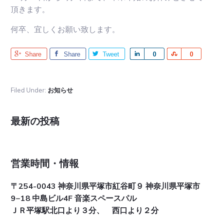
r
r
頂きます。
e
e
何卒、宜しくお願い致します。
Share
Share
Tweet
S
0
S
0
h
h
a
a
Filed Under:
お知らせ
r
r
e
e
Primary
最新の投稿
Sidebar
営業時間・情報
〒254-0043 神奈川県平塚市紅谷町９ 神奈川県平塚市
9−18 中島ビル4F 音楽スペースパル
ＪＲ平塚駅北口より３分、 西口より２分